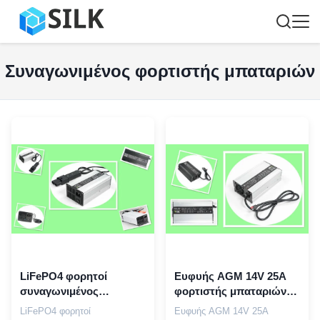
Συναγωνιμένος φορτιστής μπαταριών
LiFePO4 φορητοί
Ευφυής AGM 14V 25A
συναγωνιμένος
φορτιστής μπαταριών
αυτόματοι φορτίζοντας
αγώνα με να
LiFePO4 φορητοί
Ευφυής AGM 14V 25A