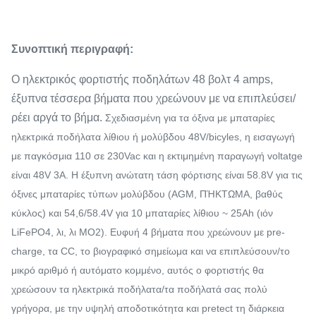
Συνοπτική περιγραφή:
Ο ηλεκτρικός φορτιστής ποδηλάτων 48 βολτ 4 amps,
έξυπνα τέσσερα βήματα που χρεώνουν με να επιπλεύσει/
ρέει αργά το βήμα.
Σχεδιασμένη για τα όξινα με μπαταρίες
ηλεκτρικά ποδήλατα λίθιου ή μολύβδου 48V/bicyles, η εισαγωγή
με παγκόσμια 110 σε 230Vac και η εκτιμημένη παραγωγή voltatge
είναι 48V 3A. Η έξυπνη ανώτατη τάση φόρτισης είναι 58.8V για τις
όξινες μπαταρίες τύπων μολύβδου (AGM, ΠΉΚΤΩΜΑ, βαθύς
κύκλος) και 54,6/58.4V για 10
μπαταρίες λίθιου
~ 25Ah
(ιόν
LiFePO4, λι, λι MO2). Ευφυή 4 βήματα που χρεώνουν με pre-
charge, τα CC, το βιογραφικό σημείωμα και να επιπλεύσουν/το
μικρό αριθμό ή αυτόματο κομμένο, αυτός ο φορτιστής θα
χρεώσουν τα ηλεκτρικά ποδήλατα/τα ποδήλατά σας πολύ
γρήγορα, με την υψηλή αποδοτικότητα και pretect τη διάρκεια