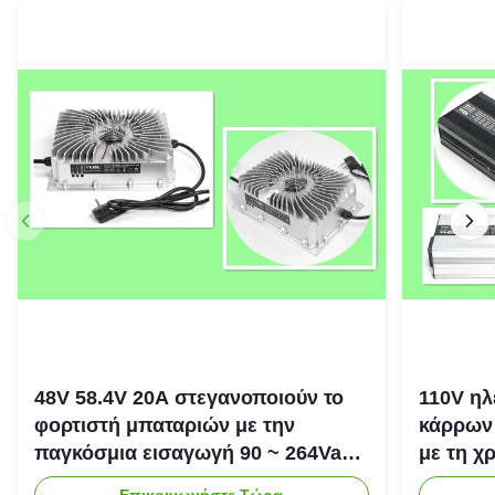
48V 58.4V 20A στεγανοποιούν το
110V ηλ
φορτιστή μπαταριών με την
κάρρων
παγκόσμια εισαγωγή 90 ~ 264Vac
με τη χ
1200W PFC
σημειώμ
Επικοινωνήστε Τώρα