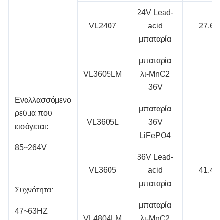
24V Lead-
VL2407
acid
27.6V
μπαταρία
μπαταρία
VL3605LM
λι-MnO2
36V
Εναλλασσόμενο
μπαταρία
ρεύμα που
VL3605L
36V
εισάγεται:
LiFePO4
85~264V
36V Lead-
VL3605
acid
41.4V
μπαταρία
Συχνότητα:
μπαταρία
47~63HZ
VL4804LM
λι-MnO2