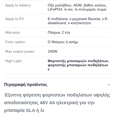
Apply to battery:
Οξύ μολύβδου, AGM, βαθύς κύκλος,
LiFePO4, λι-ιόν, λι-πολυμερές σώμα
Apply to EV:
Ε-ποδήλατα, ε-μηχανικά δίκυκλα, ε-E-
skateboard, ε-κινητικότητα
Warranty:
Πλήρως 2 έτη
Color option:
Ο Μαύρος ή ασήμι
Max output power:
240W
High Light:
Φορτιστής μπαταριών ποδηλάτων
,
φορτιστής μπαταριών ποδηλάτων
ε
Περιγραφή προϊόντος
Έξυπνη φόρτιση φορτιστών ποδηλάτων υψηλής
αποδοτικότητας 48V 4A ηλεκτρική για την
μπαταρία SLA ή λι