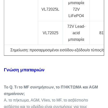
μπαταρία
VL72025L
72V
LiFePO4
72V Lead-
VL72025
acid
81V
μπαταρία
Σημείωση: προσαρμοσμένοι εισόδου-εξόδου/ο τύπος/οι σ
Γνώση μπαταριών
Το Q. Τι το MF συντμήσεων, το ΠΉΚΤΩΜΑ και AGM
σημαίνουν;
Α. το πήκτωμα, AGM, Vlies, το MF, το ασβέστιο/το
ασβέστιο και το υβρίδιο είναι συντμήσεις για τους