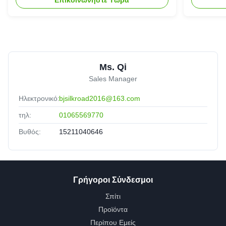
παραγω
Ms. Qi
Sales Manager
Ηλεκτρονικό:
bjsilkroad2016@163.com
τηλ:
01065569770
Βυθός:
15211040646
Γρήγοροι Σύνδεσμοι
Σπίτι
Προϊόντα
Περίπου Εμείς