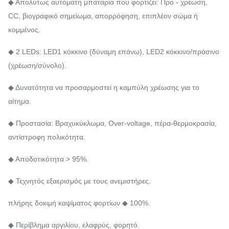
◆ Απολύτως αυτόματη μπαταρία που φορτίζει: Προ - χρέωση,
CC, βιογραφικό σημείωμα, απορρόφηση, επιπλέον σώμα ή
κομμένος.
◆ 2 LEDs: LED1 κόκκινο (δύναμη επάνω), LED2 κόκκινο/πράσινο
(χρέωση/σύνολο).
◆ Δυνατότητα να προσαρμοστεί η καμπύλη χρέωσης για το
αίτημα.
◆ Προστασία: Βραχυκύκλωμα, Over-voltage, πέρα-θερμοκρασία,
αντίστροφη πολικότητα.
◆ Αποδοτικότητα > 95%.
◆ Τεχνητός εξαερισμός με τους ανεμιστήρες.
πλήρης δοκιμή καψίματος φορτίων ◆ 100%.
◆ Περίβλημα αργιλίου, ελαφρύς, φορητό.